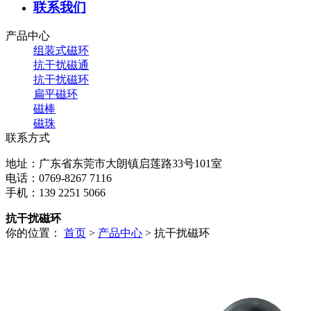
联系我们
产品中心
组装式磁环
抗干扰磁通
抗干扰磁环
扁平磁环
磁棒
磁珠
联系方式
地址：广东省东莞市大朗镇启莲路33号101室
电话：0769-8267 7116
手机：139 2251 5066
抗干扰磁环
你的位置：
首页
>
产品中心
> 抗干扰磁环